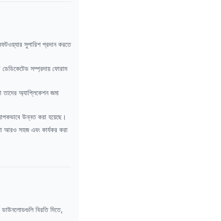
সফটওয়্যার সুপারিশ প্রদান করতে
ি ডেডিকেটেড সম্প্রদায় ফোরাম
া তাদের অ্যাপ্লিকেশন জমা
া ব্যাপকভাবে উন্নত করা হয়েছে।
রিয়া আরও সহজ এবং কার্যকর করা
দের ডাউনলোডগুলি বিরতি দিতে,