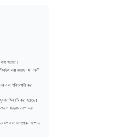
ান করা হয়েছে।
অপ্টিমাইজ করা হয়েছে, যা একটি
োচনা এবং শক্তিশালী করা
ুয়াল উন্নতি করা হয়েছে।
িকেশন ও সরঞ্জাম যোগ করা
্ষণাবেক্ষণ এবং আপগ্রেড সম্পন্ন