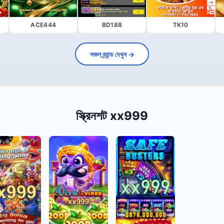
ACE444
BD188
TK10
সকল ব্র্যান্ড দেখুন →
স্ক্রিনশট xx999