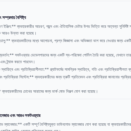
ম্প্রদায় বৈশিষ্ট্য
 ইঞ্জিন:** ব্যবহারকারীর আচরণ, পছন্দ এবং ঐতিহাসিক ডেটার উপর ভিত্তি করে অত্যন্ত সুনির্দিষ্ট 
কে আরও উন্নত করা হয়েছে।
 চালু:** ব্যবহারকারীদের মধ্যে আলোচনা, প্রশ্ন জিজ্ঞাসা এবং অভিজ্ঞতা ভাগ করে নেওয়ার জন্য একট
্রবর্তন:** সফটওয়্যার ডেভেলপারদের জন্য একটি স্ব-পরিষেবা পোর্টাল তৈরি করা হয়েছে, যেখানে তার
এবং ট্র্যাক করতে পারবেন।
িক স্থায়িত্ব এবং প্রতিক্রিয়াশীলতা:** প্ল্যাটফর্মের সামগ্রিক স্থায়িত্ব, গতি এবং প্রতিক্রিয়াশীলত
ং প্রতিক্রিয়া সিস্টেম:** ব্যবহারকারীদের জন্য ত্রুটি প্রতিবেদন এবং প্রতিক্রিয়া জানানোর প্রক্
* ব্যবহারকারীদের চোখের আরামের জন্য ডার্ক মোড বিকল্প যোগ করা হয়েছে।
ানেজার এবং আরও সফটওয়্যার
োড ম্যানেজার:** একটি সম্পূর্ণ বৈশিষ্ট্যযুক্ত ডাউনলোড ম্যানেজার যোগ করা হয়েছে যা ব্যবহারকারী
বং একাধিক ফাইল একবারে পরিচালনা করতে দেয়।