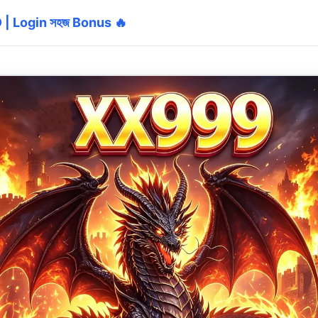
| Login সহজ Bonus 🔥