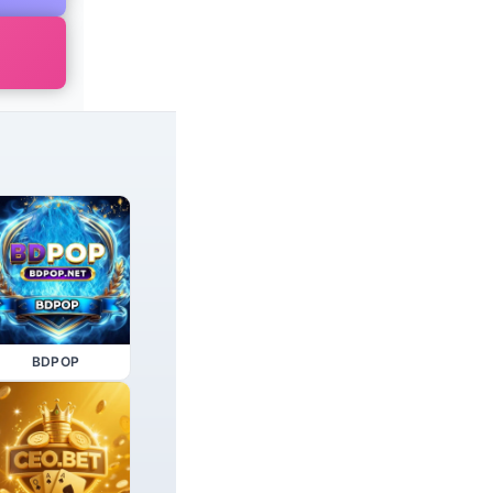
BDPOP