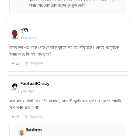
কালার আর ছোট ছোট প্ল্যান্টস খুব সুন্দর দেখায়।
গৃহিণী
1 সপ্তাহ আগে
বাসায় মশা এত বেড়ে গেছে যে রাতে ঘুমানো দায় হয়ে দাঁড়িয়েছে। কোনো প্রাকৃতিক
উপায় আছে কি মশা তাড়ানোর?
💬 উত্তর দিন
♥ 25
FootballCrazy
2 দিন আগে
কাল রাতের খেলাটা যারা মিস করেছেন, তারা কী ভুলটা করেছেন! শেষ মুহূর্তের গোলটা
ছিল দেখার মতো। ⚽
💬 উত্তর দিন
♥ 61
ক্রিকেটপাগল