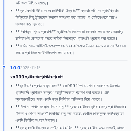
অভিজ্ঞতা নিশ্চিত হয়েছে।
**ব্যবহারকারী ইন্টারফেসের ছোটখাটো উন্নতি:** ব্যবহারকারীদের প্রতিক্রিয়ার
ভিত্তিতে কিছু ইন্টারফেস উপাদান সামঞ্জস্য করা হয়েছে, যা নেভিগেশনকে আরও
স্বজ্ঞাত করে তুলেছে।
**নিরাপত্তা প্যাচ প্রয়োগ:** প্ল্যাটফর্মের নিরাপত্তা জোরদার করতে এবং সম্ভাব্য
দুর্বলতাগুলি মোকাবেলা করতে সর্বশেষ নিরাপত্তা প্যাচগুলি প্রয়োগ করা হয়েছে।
**সার্ভার লোড অপ্টিমাইজেশন:** সার্ভারের কর্মক্ষমতা উন্নত করতে এবং লোডিং সময়
কমাতে প্রাথমিক অপ্টিমাইজেশন করা হয়েছে।
1.0.0
2025-11-15
xx999 প্ল্যাটফর্মের প্রাথমিক প্রকাশ
**প্ল্যাটফর্মের প্রথম যাত্রা শুরু:** xx999 শিক্ষা ও শেখার সরঞ্জাম ডাউনলোড
প্ল্যাটফর্মের প্রাথমিক সংস্করণ আনুষ্ঠানিকভাবে প্রকাশ করা হয়েছে। এটি
ব্যবহারকারীদের জন্য একটি নতুন ডিজিটাল অভিজ্ঞতা নিয়ে এসেছে।
**শিক্ষা ও শেখার সরঞ্জাম বিভাগ চালু:** ব্যবহারকারীদের সুবিধার জন্য প্রাথমিকভাবে
"শিক্ষা ও শেখার সরঞ্জাম" বিভাগটি চালু করা হয়েছে, যেখানে শিক্ষামূলক সফটওয়্যারের
একটি নির্বাচিত সংগ্রহ উপলব্ধ।
**ব্যবহারকারী নিবন্ধন ও লগইন কার্যকারিতা:** ব্যবহারকারীরা এখন সহজেই তাদের