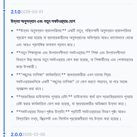
2.1.0
2026-03-01
উন্নত অনুসন্ধান এবং নতুন সফটওয়্যার যোগ
**উন্নত অনুসন্ধান অ্যালগরিদম:** একটি নতুন, শক্তিশালী অনুসন্ধান অ্যালগরিদম
প্রয়োগ করা হয়েছে যা ব্যবহারকারীদের অনুসন্ধানের অভিপ্রায় আরও ভালোভাবে বোঝে
এবং আরও প্রাসঙ্গিক ফলাফল প্রদান করে।
**নতুন শিক্ষামূলক এবং উৎপাদনশীলতা সফটওয়্যার:** শিক্ষা এবং উৎপাদনশীলতা
বিভাগে উচ্চ মানের নতুন সফটওয়্যার যোগ করা হয়েছে, যা শিক্ষার্থীদের এবং পেশাদারদের
জন্য উপকারী।
**"পছন্দের তালিকা" কার্যকারিতা:** ব্যবহারকারীরা এখন তাদের প্রিয়
সফটওয়্যারগুলিকে একটি "পছন্দের তালিকা" তে যোগ করতে পারবেন, যা পরে সহজে
অ্যাক্সেস করা যাবে।
**স্বয়ংক্রিয় ডাউনলোড পুনরায় চেষ্টা:** ডাউনলোড ব্যর্থ হলে স্বয়ংক্রিয়ভাবে পুনরায়
চেষ্টা করার কার্যকারিতা যোগ করা হয়েছে, যা ব্যবহারকারীর অভিজ্ঞতা উন্নত করে।
**সফটওয়্যার বিবরণ পৃষ্ঠার উন্নতি:** প্রতিটি সফটওয়্যারের বিবরণ পৃষ্ঠা আরও
বিস্তারিত তথ্য, স্ক্রিনশট এবং সিস্টেম প্রয়োজনীয়তা সহ উন্নত করা হয়েছে।
2.0.0
2026-02-05