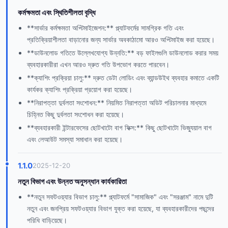
কর্মক্ষমতা এবং স্থিতিশীলতা বৃদ্ধি
**সার্ভার কর্মক্ষমতা অপ্টিমাইজেশন:** প্ল্যাটফর্মের সামগ্রিক গতি এবং
প্রতিক্রিয়াশীলতা বাড়ানোর জন্য সার্ভার অবকাঠামো আরও অপ্টিমাইজ করা হয়েছে।
**ডাউনলোড গতিতে উল্লেখযোগ্য উন্নতি:** বড় ফাইলগুলি ডাউনলোড করার সময়
ব্যবহারকারীরা এখন আরও দ্রুত গতি উপভোগ করতে পারবেন।
**ক্যাশিং প্রক্রিয়া চালু:** দ্রুত ডেটা লোডিং এবং ব্যান্ডউইথ ব্যবহার কমাতে একটি
কার্যকর ক্যাশিং প্রক্রিয়া প্রয়োগ করা হয়েছে।
**নিরাপত্তা দুর্বলতা সংশোধন:** নিয়মিত নিরাপত্তা অডিট পরিচালনার মাধ্যমে
চিহ্নিত কিছু দুর্বলতা সংশোধন করা হয়েছে।
**ব্যবহারকারী ইন্টারফেসের ছোটখাটো বাগ ফিক্স:** কিছু ছোটখাটো ভিজ্যুয়াল বাগ
এবং লেআউট সমস্যা সমাধান করা হয়েছে।
1.1.0
2025-12-20
নতুন বিভাগ এবং উন্নত অনুসন্ধান কার্যকারিতা
**নতুন সফটওয়্যার বিভাগ চালু:** প্ল্যাটফর্মে "সামাজিক" এবং "সরঞ্জাম" নামে দুটি
নতুন এবং জনপ্রিয় সফটওয়্যার বিভাগ যুক্ত করা হয়েছে, যা ব্যবহারকারীদের পছন্দের
পরিধি বাড়িয়েছে।