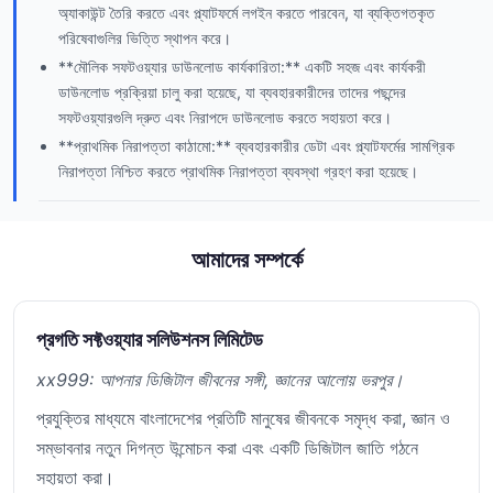
অ্যাকাউন্ট তৈরি করতে এবং প্ল্যাটফর্মে লগইন করতে পারবেন, যা ব্যক্তিগতকৃত
পরিষেবাগুলির ভিত্তি স্থাপন করে।
**মৌলিক সফটওয়্যার ডাউনলোড কার্যকারিতা:** একটি সহজ এবং কার্যকরী
ডাউনলোড প্রক্রিয়া চালু করা হয়েছে, যা ব্যবহারকারীদের তাদের পছন্দের
সফটওয়্যারগুলি দ্রুত এবং নিরাপদে ডাউনলোড করতে সহায়তা করে।
**প্রাথমিক নিরাপত্তা কাঠামো:** ব্যবহারকারীর ডেটা এবং প্ল্যাটফর্মের সামগ্রিক
নিরাপত্তা নিশ্চিত করতে প্রাথমিক নিরাপত্তা ব্যবস্থা গ্রহণ করা হয়েছে।
আমাদের সম্পর্কে
প্রগতি সফ্টওয়্যার সলিউশনস লিমিটেড
xx999: আপনার ডিজিটাল জীবনের সঙ্গী, জ্ঞানের আলোয় ভরপুর।
প্রযুক্তির মাধ্যমে বাংলাদেশের প্রতিটি মানুষের জীবনকে সমৃদ্ধ করা, জ্ঞান ও
সম্ভাবনার নতুন দিগন্ত উন্মোচন করা এবং একটি ডিজিটাল জাতি গঠনে
সহায়তা করা।