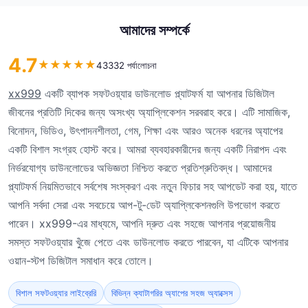
আমাদের সম্পর্কে
4.7
★
★
★
★
★
43332 পর্যালোচনা
xx999
একটি ব্যাপক সফটওয়্যার ডাউনলোড প্ল্যাটফর্ম যা আপনার ডিজিটাল
জীবনের প্রতিটি দিকের জন্য অসংখ্য অ্যাপ্লিকেশন সরবরাহ করে। এটি সামাজিক,
বিনোদন, ভিডিও, উৎপাদনশীলতা, গেম, শিক্ষা এবং আরও অনেক ধরনের অ্যাপের
একটি বিশাল সংগ্রহ হোস্ট করে। আমরা ব্যবহারকারীদের জন্য একটি নিরাপদ এবং
নির্ভরযোগ্য ডাউনলোডের অভিজ্ঞতা নিশ্চিত করতে প্রতিশ্রুতিবদ্ধ। আমাদের
প্ল্যাটফর্ম নিয়মিতভাবে সর্বশেষ সংস্করণ এবং নতুন ফিচার সহ আপডেট করা হয়, যাতে
আপনি সর্বদা সেরা এবং সবচেয়ে আপ-টু-ডেট অ্যাপ্লিকেশনগুলি উপভোগ করতে
পারেন। xx999-এর মাধ্যমে, আপনি দ্রুত এবং সহজে আপনার প্রয়োজনীয়
সমস্ত সফটওয়্যার খুঁজে পেতে এবং ডাউনলোড করতে পারবেন, যা এটিকে আপনার
ওয়ান-স্টপ ডিজিটাল সমাধান করে তোলে।
বিশাল সফটওয়্যার লাইব্রেরি
বিভিন্ন ক্যাটাগরির অ্যাপের সহজ অ্যাক্সেস