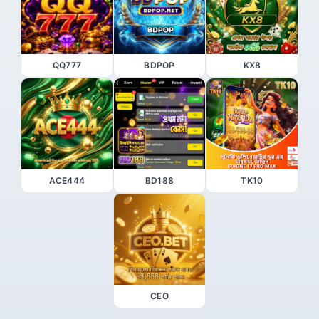
QQ777
BDPOP
KX8
ACE444
BD188
TK10
CEO